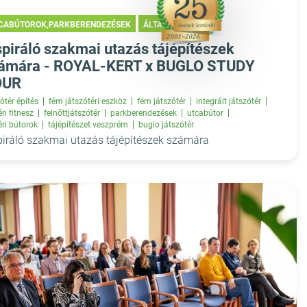
CABÚTOROK,PARKBERENDEZÉSEK
ÁLTALÁNOS
spiráló szakmai utazás tájépítészek
ámára - ROYAL-KERT x BUGLO STUDY
OUR
ótér építés
fém játszótéri eszköz
fém játszótér
integrált játszótér
ri fitnesz
felnőttjátszótér
parkberendezések
utcabútor
éri bútorok
tájépítészet veszprém
buglo játszótér
piráló szakmai utazás tájépítészek számára