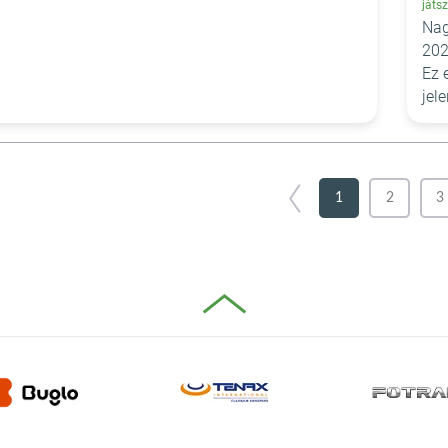
játs
Nag
202
Ez 
jel
1
2
3