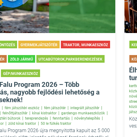
 ÖNTÖZÉS
GYERMEKJÁTSZÓTÉR
TRAKTOR, MUNKAESZKÖZ
KE
TÉR
ZÖLD JÁRMŰ
UTCABÚTOROK,PARKBERENDEZÉSEK
KÖ
Él
GÉP/MUNKAESZKÖZ
tu
Falu Program 2026 – Több
kert
s, nagyobb fejlődési lehetőség a
közté
növé
éseknek!
stre
közö
fém játszótéri eszköz
fém játszótér
integrált játszótér
játs
felnőttjátszótér
kínai kistraktor
gardengo munkaeszközök
Köz
ztéri bútorok
tereprendezés
fenntartás
növénytelepítés
tor
zöld kínai traktor
50 le fülkés traktor
ves
alu Program 2026 újra megnyitotta kapuit az 5 000