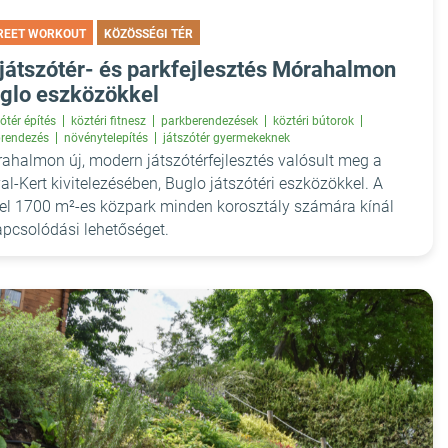
REET WORKOUT
KÖZÖSSÉGI TÉR
 játszótér- és parkfejlesztés Mórahalmon
glo eszközökkel
ótér építés
köztéri fitnesz
parkberendezések
köztéri bútorok
prendezés
növénytelepítés
játszótér gyermekeknek
ahalmon új, modern játszótérfejlesztés valósult meg a
al-Kert kivitelezésében, Buglo játszótéri eszközökkel. A
el 1700 m²-es közpark minden korosztály számára kínál
apcsolódási lehetőséget.