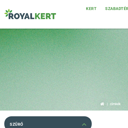
KERT
SZABADTÉ
címkék
SZŰRŐ