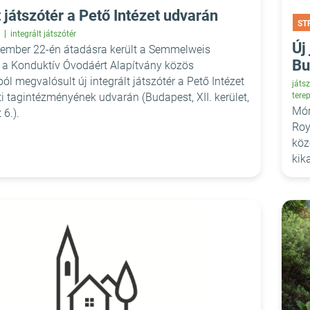
t játszótér a Pető Intézet udvarán
ST
integrált játszótér
Új
tember 22-én átadásra került a Semmelweis
Bu
 a Konduktív Óvodáért Alapítvány közös
l megvalósult új integrált játszótér a Pető Intézet
játsz
ti tagintézményének udvarán (Budapest, XII. kerület,
tere
Mór
 6.).
Roy
köz
kik