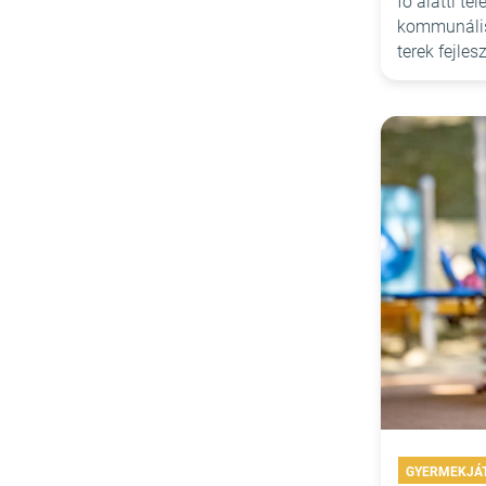
fő alatti te
kommunális
terek fejles
GYERMEKJÁ