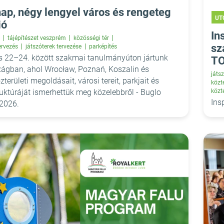
ap, négy lengyel város és rengeteg
UT
ió
In
tájépítészet veszprém
közösségi tér
sz
ervezés
játszóterek tervezése
parképítés
us 22–24. között szakmai tanulmányúton jártunk
T
ágban, ahol Wrocław, Poznań, Koszalin és
játsz
területi megoldásait, városi tereit, parkjait és
közté
ruktúráját ismerhettük meg közelebbről - Buglo
közt
Ins
 2026.