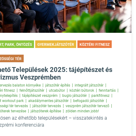
RT, PARK, ÖNTÖZÉS
GYERMEKJÁTSZÓTÉR
KÖZTÉRI FITNESZ
ZÖSSÉGI TÉR
hető Települések 2025: tájépítészet és
rizmus Veszprémben
tervezés balaton környéke
játszótér építés
integrált játszótér
ri fitnesz
felnőttjátszótér
utcabútor
köztéri bútorok
fenntartás
nytelepítés
tájépítészet veszprém
buglo játszótér
parkfitnesz
et workout park
akadálymentes játszótér
befogadó játszótér
sségi tér tervezés
játszótér tervezés
veszprém játszótér tervező
zóterek tervezése
játszóterek építése
zölden minden jobb!
ösen az élhetőbb településekért – visszatekintés a
zprémi konferenciára