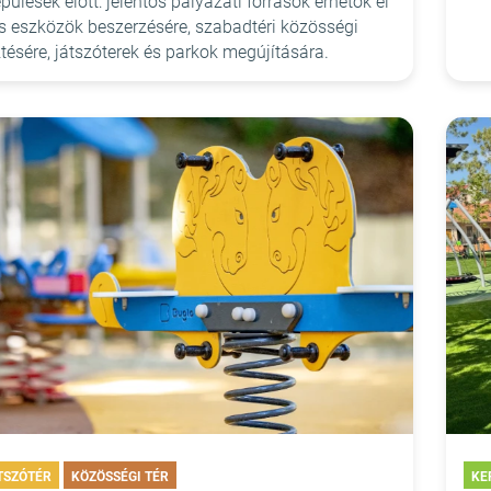
lepülések előtt: jelentős pályázati források érhetők el
 eszközök beszerzésére, szabadtéri közösségi
ztésére, játszóterek és parkok megújítására.
TSZÓTÉR
KÖZÖSSÉGI TÉR
KE