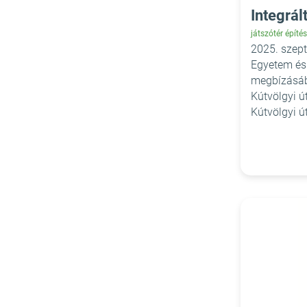
Integrál
játszótér építés
2025. szep
Egyetem és
megbízásábó
Kútvölgyi ú
Kútvölgyi út