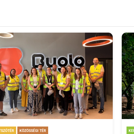
TSZÓTÉR
KÖZÖSSÉGI TÉR
KE