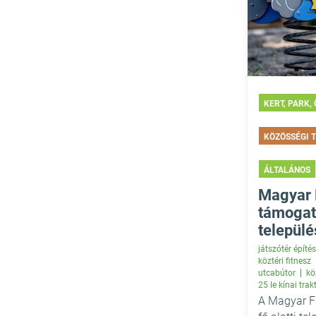
KERT, PARK,
KÖZÖSSÉGI 
ÁLTALÁNOS
Magyar 
támogatá
települ
játszótér építés
köztéri fitnesz
utcabútor
kö
25 le kínai trak
A Magyar F