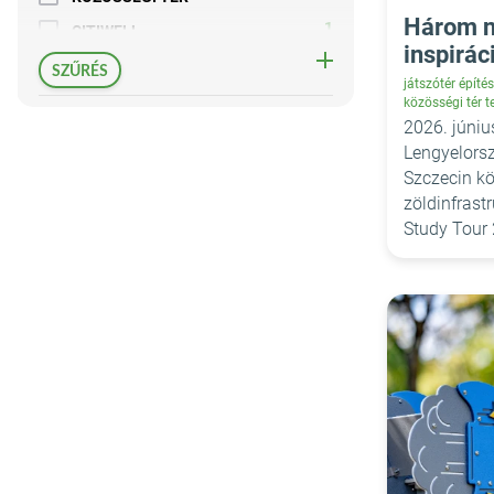
Három n
1
CITIWELL
inspirác
27
ZÖLD JÁRMŰ
SZŰRÉS
játszótér építés
8
UTCABÚTOROK,PARKBERENDEZÉSEK
közösségi tér t
2026. júni
20
ÁLTALÁNOS
Lengyelorsz
4
GÉP/MUNKAESZKÖZ
Szczecin köz
zöldinfrast
Study Tour