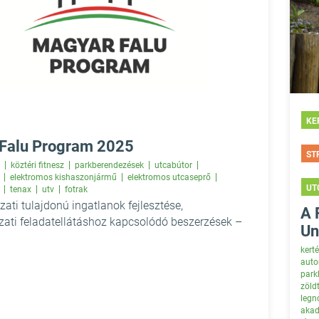
KE
Falu Program 2025
ST
köztéri fitnesz
parkberendezések
utcabútor
elektromos kishaszonjármű
elektromos utcaseprő
UT
tenax
utv
fotrak
ti tulajdonú ingatlanok fejlesztése,
A 
ati feladatellátáshoz kapcsolódó beszerzések –
Un
kert
auto
park
zöld
legn
akad