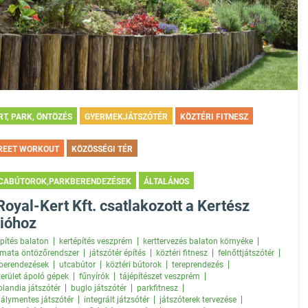
RT, PARK, ÖNTÖZÉS
GYERMEKJÁTSZÓTÉR
KÖZTÉRI FITNESZ
REET WORKOUT
KÖZÖSSÉGI TÉR
CABÚTOROK,PARKBERENDEZÉSEK
ÁLTALÁNOS
Royal-Kert Kft. csatlakozott a Kertész
ióhoz
építés balaton
kertépítés veszprém
kerttervezés balaton környéke
mata öntözőrendszer
játszótér építés
köztéri fitnesz
felnőttjátszótér
berendezések
utcabútor
köztéri bútorok
tereprendezés
terület ápoló gépek
fűnyírók
tájépítészet veszprém
olandia játszótér
buglo játszótér
parkfitnesz
álymentes játszótér
integrált játzsótér
játszóterek tervezése