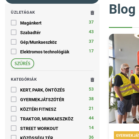
Blog
ÜZLETÁGAK
37
Magánkert
43
Szabadtér
37
Gép/Munkaeszköz
17
Elektromos technológiák
SZŰRÉS
KATEGÓRIÁK
53
KERT, PARK, ÖNTÖZÉS
38
GYERMEKJÁTSZÓTÉR
21
KÖZTÉRI FITNESZ
44
TRAKTOR, MUNKAESZKÖZ
14
STREET WORKOUT
GYERMEKJÁ
36
KÖZÖSSÉGI TÉR