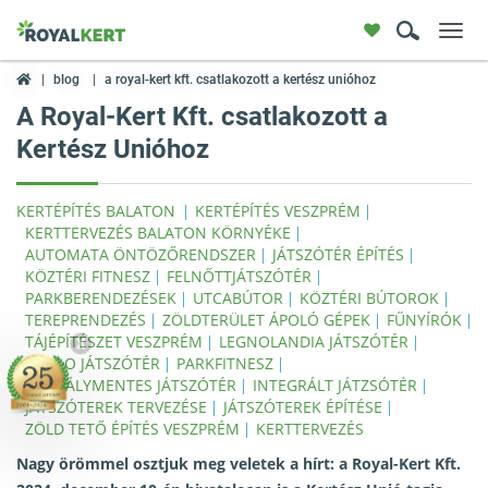
Toggl
navig
blog
a royal-kert kft. csatlakozott a kertész unióhoz
A Royal-Kert Kft. csatlakozott a
Kertész Unióhoz
KERTÉPÍTÉS BALATON
KERTÉPÍTÉS VESZPRÉM
KERTTERVEZÉS BALATON KÖRNYÉKE
AUTOMATA ÖNTÖZŐRENDSZER
JÁTSZÓTÉR ÉPÍTÉS
KÖZTÉRI FITNESZ
FELNŐTTJÁTSZÓTÉR
PARKBERENDEZÉSEK
UTCABÚTOR
KÖZTÉRI BÚTOROK
TEREPRENDEZÉS
ZÖLDTERÜLET ÁPOLÓ GÉPEK
FŰNYÍRÓK
TÁJÉPÍTÉSZET VESZPRÉM
LEGNOLANDIA JÁTSZÓTÉR
X
BUGLO JÁTSZÓTÉR
PARKFITNESZ
AKADÁLYMENTES JÁTSZÓTÉR
INTEGRÁLT JÁTZSÓTÉR
JÁTSZÓTEREK TERVEZÉSE
JÁTSZÓTEREK ÉPÍTÉSE
ZÖLD TETŐ ÉPÍTÉS VESZPRÉM
KERTTERVEZÉS
Nagy örömmel osztjuk meg veletek a hírt: a Royal-Kert Kft.