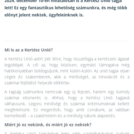
2024. december 10-én hivatalosan is a Kertész Unió tagja
lett! Ez egy fantasztikus lehetőség számunkra, és még több
előnyt jelent nektek, ügyfeleinknek is.
Mi is az a Kertész Unió?
A Kertész Unió azért jött létre, hogy összefogja a kertészeti ágazat
legjobbjait. A cél az, hogy közösen, egymást támogatva még
hatékonyabban boldoguljunk, mint külön-külön. Az unió tagjai olyan
cégek és szakemberek, akik a minőséget, az innovációt és a
szakmai fejlődést helyezik előtérbe.
A tagság számunkra nemcsak egy új fejezet, hanem egy komoly
szakmai elismerés is. Ahhoz, hogy a Kertész Unió tagjaivá
válhassunk, szigorú minőségi és szakmai kritériumoknak kellett
megfelelnünk. Ez megerősíti, hogy amit csinálunk, az valóban
kiemelkedő – a szakértelem és a minőség nálunk alapvetés.
Miért jó ez nekünk, és miért jó ez nektek?
A Kertész Unió tagságával még jobb szolgáltatásokat tudunk