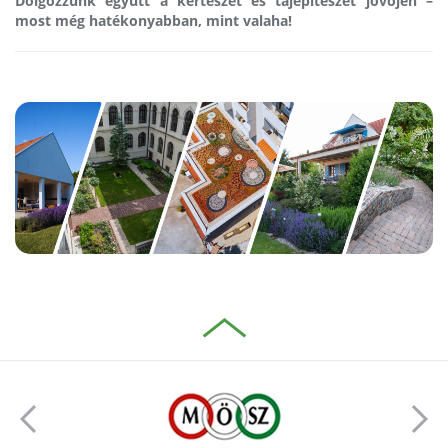
Dolgozzunk együtt a kertészet és tájépítészet jövőjén –
most még hatékonyabban, mint valaha!