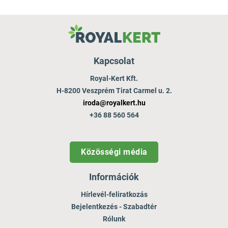
Kapcsolat
Royal-Kert Kft.
H-8200 Veszprém Tirat Carmel u. 2.
iroda@royalkert.hu
+36 88 560 564
Közösségi média
Információk
Hírlevél-feliratkozás
Bejelentkezés - Szabadtér
Rólunk