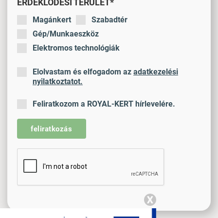
ÉRDEKLŐDÉSI TERÜLET*
Magánkert
Szabadtér
Gép/Munkaeszköz
Elektromos technológiák
Elolvastam és elfogadom az
adatkezelési
nyilatkoztatot.
Feliratkozom a ROYAL-KERT hírlevelére.
feliratkozás
X