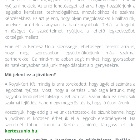
nyújtani nektek. Az unió lehetőséget ad arra, hogy hozzáférjünk a
legújabb kertészeti technológiákhoz, innovációkhoz és szakmai
képzésekhez. Ez azt jelenti, hogy olyan megoldásokat kínálhatunk,
amelyek ár-érték arányban is hatékonyabbak. Tehát a legjobb
minőséget és szakértelmet nyújtjuk, a lehető legkedvezőbb
költségek mellett.
Emellett a Kertész Unió közössége lehetőséget teremt arra is,
hogy még szorosabban együttműködjünk más szakmai
partnerekkel. Ez mind-mind abban segít minket, hogy gyorsabban
és hatékonyabban találjunk megoldásokat a ti igényeitekre.
Mit jelent ez a jövőben?
A Royal-Kert Kft. mindig is arra törekedett, hogy ügyfelei számára a
legjobbat nyújtsa. Most, hogy a Kertész Unió tagja lettünk, még
nagyobb lendülettel folytatjuk ezt az utat. Számunkra ez nemcsak
szakmai fejlődés, hanem egy megerősítés is, hogy jó úton járunk.
Köszönjük, hogy eddig is velünk tartottatok, és bízunk benne, hogy
a jövőben is közösen érhetjük el a legjobb eredményeket! Ha
szeretnél többet tudni a Kertész Unióról, látogass el ide:
kerteszunio.hu