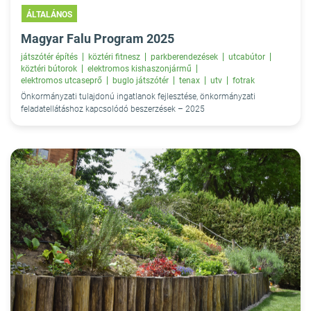
ÁLTALÁNOS
Magyar Falu Program 2025
játszótér építés
köztéri fitnesz
parkberendezések
utcabútor
köztéri bútorok
elektromos kishaszonjármű
elektromos utcaseprő
buglo játszótér
tenax
utv
fotrak
Önkormányzati tulajdonú ingatlanok fejlesztése, önkormányzati
feladatellátáshoz kapcsolódó beszerzések – 2025