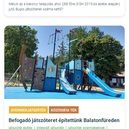
Melyik az a bakonyi település, ahol 288 főre (KSH 2015-ös adatai alapján)
jutó Buglo játszóterek száma kettő?
GYERMEKJÁTSZÓTÉR
KÖZÖSSÉGI TÉR
Befogadó játszóteret építettünk Balatonfüreden
játszótér építés
integrált játszótér
játszótér gyermekeknek