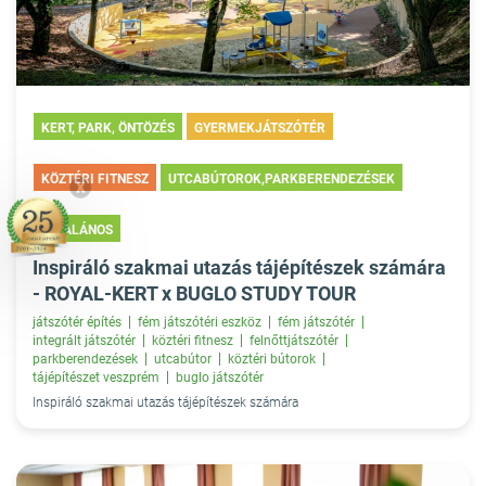
KERT, PARK, ÖNTÖZÉS
GYERMEKJÁTSZÓTÉR
KÖZTÉRI FITNESZ
UTCABÚTOROK,PARKBERENDEZÉSEK
X
ÁLTALÁNOS
Inspiráló szakmai utazás tájépítészek számára
- ROYAL-KERT x BUGLO STUDY TOUR
játszótér építés
fém játszótéri eszköz
fém játszótér
integrált játszótér
köztéri fitnesz
felnőttjátszótér
parkberendezések
utcabútor
köztéri bútorok
tájépítészet veszprém
buglo játszótér
Inspiráló szakmai utazás tájépítészek számára