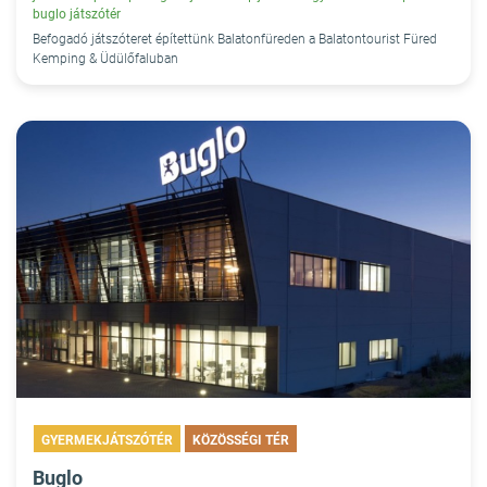
buglo játszótér
Befogadó játszóteret építettünk Balatonfüreden a Balatontourist Füred
Kemping & Üdülőfaluban
GYERMEKJÁTSZÓTÉR
KÖZÖSSÉGI TÉR
Buglo