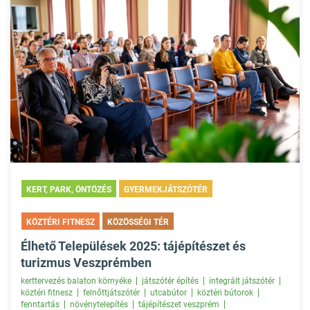
KERT, PARK, ÖNTÖZÉS
GYERMEKJÁTSZÓTÉR
KÖZTÉRI FITNESZ
KÖZÖSSÉGI TÉR
Élhető Települések 2025: tájépítészet és
turizmus Veszprémben
kerttervezés balaton környéke
játszótér építés
integrált játszótér
köztéri fitnesz
felnőttjátszótér
utcabútor
köztéri bútorok
fenntartás
növénytelepítés
tájépítészet veszprém