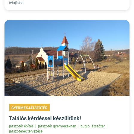
felújítása.
GYERMEKJÁTSZÓTÉR
Találós kérdéssel készültünk!
játszótér építés
játszótér gyermekeknek
buglo játszótér
játszóterek tervezése