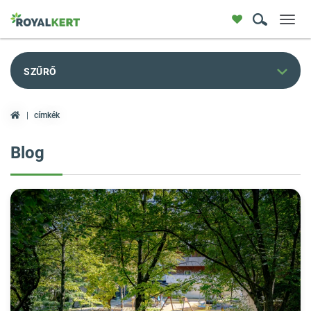
Toggl
navig
SZŰRŐ
címkék
Blog