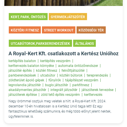
KERT, PARK, ÖNTÖZÉS
GYERMEKJÁTSZÓTÉR
KÖZTÉRI FITNESZ
STREET WORKOUT
KÖZÖSSÉGI TÉR
UTCABÚTOROK,PARKBERENDEZÉSEK
ÁLTALÁNOS
A Royal-Kert Kft. csatlakozott a Kertész Unióhoz
kertépítés balaton
kertépítés veszprém
kerttervezés balaton környéke
automata öntözőrendszer
játszótér építés
köztéri fitnesz
felnőttjátszótér
parkberendezések
utcabútor
köztéri bútorok
tereprendezés
zöldterület ápoló gépek
fűnyírók
tájépítészet veszprém
legnolandia játszótér
buglo játszótér
parkfitnesz
akadálymentes játszótér
integrált játzsótér
játszóterek tervezése
játszóterek építése
zöld tető építés veszprém
kerttervezés
Nagy örömmel osztjuk meg veletek a hírt: a Royal-Kert Kft. 2024.
december 10-én hivatalosan is a Kertész Unió tagja lett! Ez egy
fantasztikus lehetőség számunkra, és még több előnyt jelent nektek,
ügyfeleinknek is.