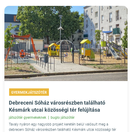
GYERMEKJÁTSZÓTÉR
Debreceni Sóház városrészben található
Késmárk utcai közösségi tér felújítása
játszótér gyermekeknek
buglo játszótér
Tavaly nyáron egy nagyobb projekt keretén belül valósult meg a
debreceni Sóház városrészben található Késmárk utcai közösségi tér