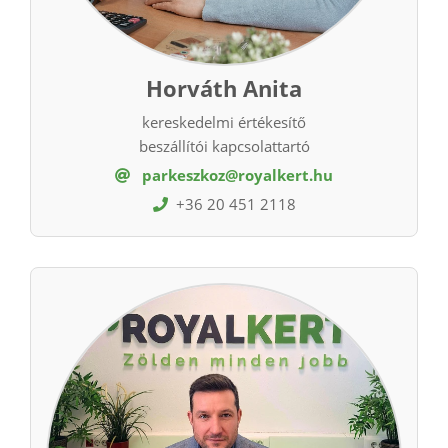
Horváth Anita
kereskedelmi értékesítő
beszállítói kapcsolattartó
parkeszkoz@royalkert.hu
+36 20 451 2118