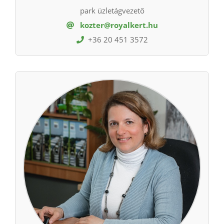
park üzletágvezető
kozter@royalkert.hu
+36 20 451 3572