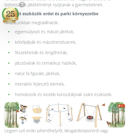
X
biztonságos játékélményt nyújtanak a gyermekeknek.
Ajánlott eszközök erdei és parki környezetbe
Kínálatunkban megtalálhatók:
egyensúlyozó és mászó játékok,
kötélpályák és mászórendszerek,
fészekhinták és lengőhinták,
játszóvárak és tematikus házikók,
natúr fa figurális játékok,
interaktív fejlesztő elemek,
homokozók és kisebb korosztálynak szánt eszközök.
Legyen szó erdei pihenőhelyről, látogatóközpontról vagy