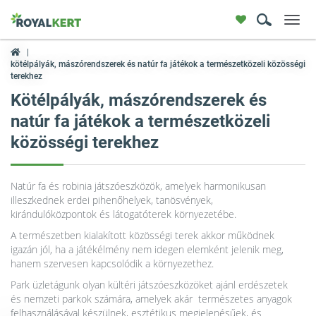
Toggl
navig
kötélpályák, mászórendszerek és natúr fa játékok a természetközeli közösségi
terekhez
Kötélpályák, mászórendszerek és
natúr fa játékok a természetközeli
közösségi terekhez
Natúr fa és robinia játszóeszközök, amelyek harmonikusan
illeszkednek erdei pihenőhelyek, tanösvények,
kirándulóközpontok és látogatóterek környezetébe.
A természetben kialakított közösségi terek akkor működnek
igazán jól, ha a játékélmény nem idegen elemként jelenik meg,
hanem szervesen kapcsolódik a környezethez.
Park üzletágunk olyan kültéri játszóeszközöket ajánl erdészetek
és nemzeti parkok számára, amelyek akár természetes anyagok
felhasználásával készülnek, esztétikus megjelenésűek, és