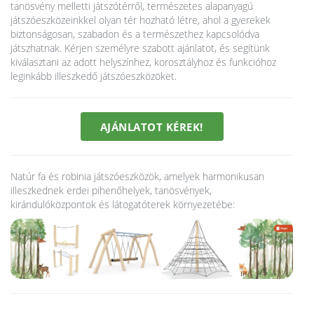
tanösvény melletti játszótérről, természetes alapanyagú
játszóeszközeinkkel olyan tér hozható létre, ahol a gyerekek
biztonságosan, szabadon és a természethez kapcsolódva
játszhatnak. Kérjen személyre szabott ajánlatot, és segítünk
kiválasztani az adott helyszínhez, korosztályhoz és funkcióhoz
leginkább illeszkedő játszóeszközöket.
AJÁNLATOT KÉREK!
Natúr fa és robinia játszóeszközök, amelyek harmonikusan
illeszkednek erdei pihenőhelyek, tanösvények,
kirándulóközpontok és látogatóterek környezetébe: