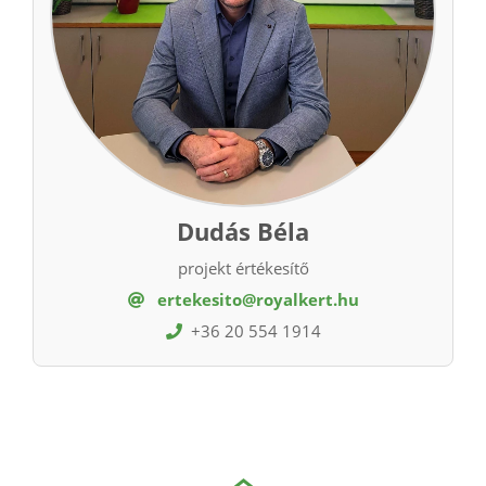
Dudás Béla
projekt értékesítő
ertekesito@royalkert.hu
+36 20 554 1914