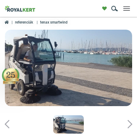
Toggl
navig
referenciák
tenax smartwind
X