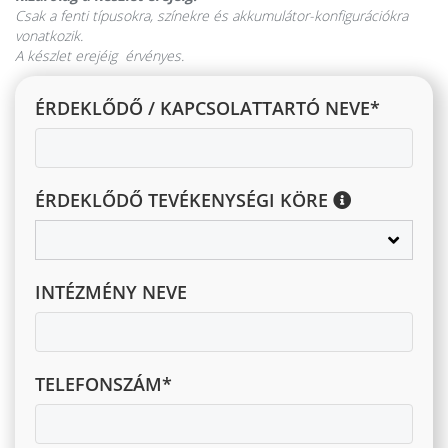
Csak a fenti típusokra, színekre és akkumulátor-konfigurációkra
vonatkozik.
A készlet erejéig érvényes.
ÉRDEKLŐDŐ / KAPCSOLATTARTÓ NEVE*
ÉRDEKLŐDŐ TEVÉKENYSÉGI KÖRE
INTÉZMÉNY NEVE
TELEFONSZÁM*