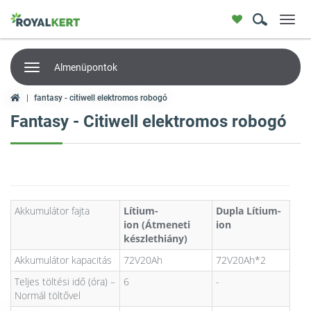
Toggl
navig
Almenüpontok
fantasy - citiwell elektromos robogó
Fantasy - Citiwell elektromos robogó
Akkumulátor fajta
Lítium-
Dupla Lítium-
ion (Átmeneti
ion
készlethiány)
Akkumulátor kapacitás
72V20Ah
72V20Ah*2
Teljes töltési idő (óra) –
6
-
Normál töltővel