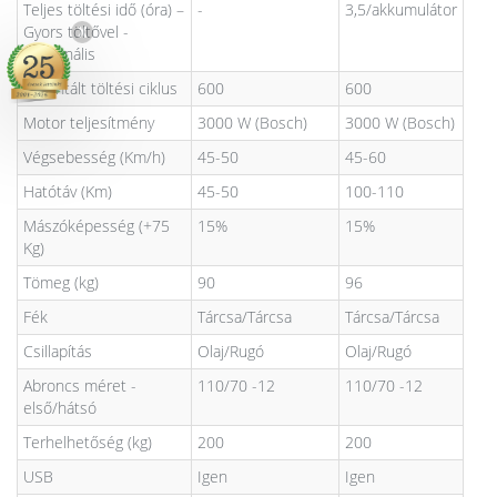
Teljes töltési idő (óra) –
-
3,5/akkumulátor
X
Gyors töltővel -
Opcionális
Garantált töltési ciklus
600
600
Motor teljesítmény
3000 W (Bosch)
3000 W (Bosch)
Végsebesség (Km/h)
45-50
45-60
Hatótáv (Km)
45-50
100-110
Mászóképesség (+75
15%
15%
Kg)
Tömeg (kg)
90
96
Fék
Tárcsa/Tárcsa
Tárcsa/Tárcsa
Csillapítás
Olaj/Rugó
Olaj/Rugó
Abroncs méret -
110/70 -12
110/70 -12
első/hátsó
Terhelhetőség (kg)
200
200
USB
Igen
Igen