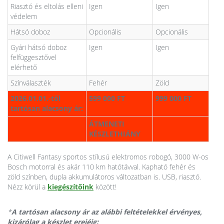
Riasztó és eltolás elleni
Igen
Igen
védelem
Hátsó doboz
Opcionális
Opcionális
Gyári hátsó doboz
Igen
Igen
felfüggesztővel
elérhető
Színválaszték
Fehér
Zöld
2026.01.01.-től
599 000 FT
999 000 FT
tartósan alacsony ár:
ÁTMENETI
KÉSZLETHIÁNY
A Citiwell Fantasy sportos stílusú elektromos robogó, 3000 W-os
Bosch motorral és akár 110 km hatótávval. Kapható fehér és
zöld színben, dupla akkumulátoros változatban is. USB, riasztó.
Nézz körül a
kiegészítőink
között!
*
A tartósan alacsony ár az alábbi feltételekkel érvényes,
kizárólag a készlet erejéig: