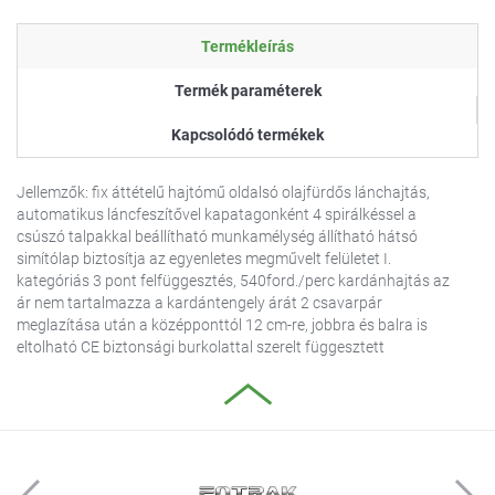
Termékleírás
Termék paraméterek
Kapcsolódó termékek
Jellemzők: fix áttételű hajtómű oldalsó olajfürdős lánchajtás,
automatikus láncfeszítővel kapatagonként 4 spirálkéssel a
csúszó talpakkal beállítható munkamélység állítható hátsó
simítólap biztosítja az egyenletes megművelt felületet I.
kategóriás 3 pont felfüggesztés, 540ford./perc kardánhajtás az
ár nem tartalmazza a kardántengely árát 2 csavarpár
meglazítása után a középponttól 12 cm-re, jobbra és balra is
eltolható CE biztonsági burkolattal szerelt függesztett