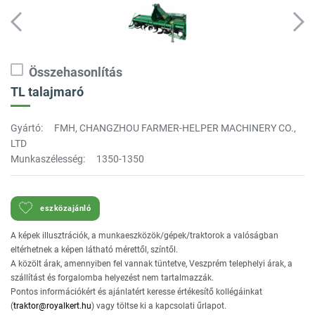
Összehasonlítás
TL talajmaró
Gyártó:
FMH, CHANGZHOU FARMER-HELPER MACHINERY CO.,
LTD
Munkaszélesség:
1350-1350
eszközajánló
A képek illusztrációk, a munkaeszközök/gépek/traktorok a valóságban
eltérhetnek a képen látható mérettől, színtől.
A közölt árak, amennyiben fel vannak tüntetve, Veszprém telephelyi árak, a
szállítást és forgalomba helyezést nem tartalmazzák.
Pontos információkért és ajánlatért keresse értékesítő kollégáinkat
(
traktor@royalkert.hu
) vagy töltse ki a kapcsolati űrlapot.