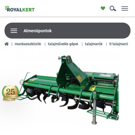
Toggl
navig
Almenüpontok
munkaeszközök
talajművelés gépei
talajmarók
tl talajmaró
X