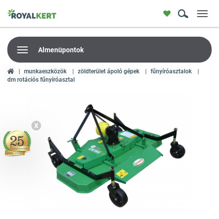
Toggl
navig
Almenüpontok
munkaeszközök
zöldterület ápoló gépek
fűnyíróasztalok
dm rotációs fűnyíróasztal
X