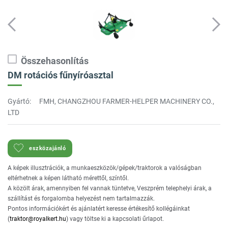
Összehasonlítás
DM rotációs fűnyíróasztal
Gyártó:
FMH, CHANGZHOU FARMER-HELPER MACHINERY CO.,
LTD
eszközajánló
A képek illusztrációk, a munkaeszközök/gépek/traktorok a valóságban
eltérhetnek a képen látható mérettől, színtől.
A közölt árak, amennyiben fel vannak tüntetve, Veszprém telephelyi árak, a
szállítást és forgalomba helyezést nem tartalmazzák.
Pontos információkért és ajánlatért keresse értékesítő kollégáinkat
(
traktor@royalkert.hu
) vagy töltse ki a kapcsolati űrlapot.