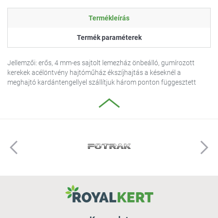
Termékleírás
Termék paraméterek
Jellemzői: erős, 4 mm-es sajtolt lemezház önbeálló, gumírozott
kerekek acélöntvény hajtóműház ékszíjhajtás a késeknél a
meghajtó kardántengellyel szállítjuk három ponton függesztett