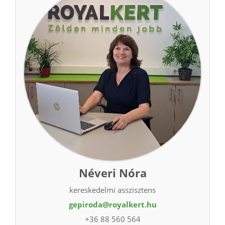
Néveri Nóra
kereskedelmi asszisztens
gepiroda@royalkert.hu
+36 88 560 564