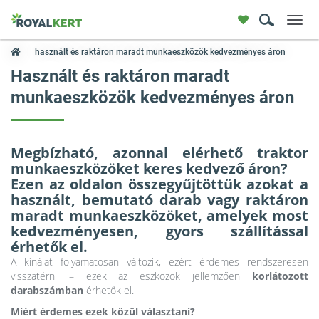
Toggl
navig
használt és raktáron maradt munkaeszközök kedvezményes áron
Használt és raktáron maradt
munkaeszközök kedvezményes áron
Megbízható, azonnal elérhető traktor
munkaeszközöket keres kedvező áron?
Ezen az oldalon összegyűjtöttük azokat a
használt, bemutató darab vagy raktáron
maradt munkaeszközöket
, amelyek most
kedvezményesen, gyors szállítással
érhetők el.
A kínálat folyamatosan változik, ezért érdemes rendszeresen
visszatérni – ezek az eszközök jellemzően
korlátozott
darabszámban
érhetők el.
Miért érdemes ezek közül választani?