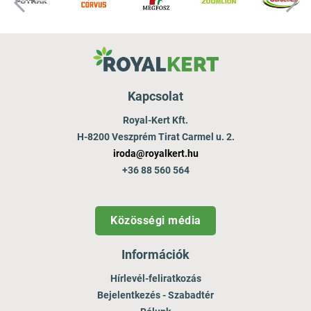
Kapcsolat
Royal-Kert Kft.
H-8200 Veszprém Tirat Carmel u. 2.
iroda@royalkert.hu
+36 88 560 564
Közösségi média
Információk
Hírlevél-feliratkozás
Bejelentkezés - Szabadtér