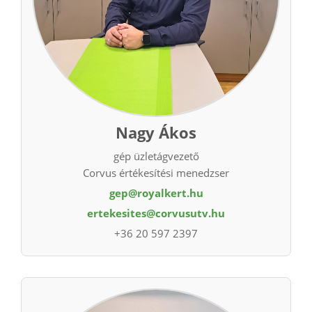
Nagy Ákos
gép üzletágvezető
Corvus értékesítési menedzser
gep@royalkert.hu
ertekesites@corvusutv.hu
+36 20 597 2397