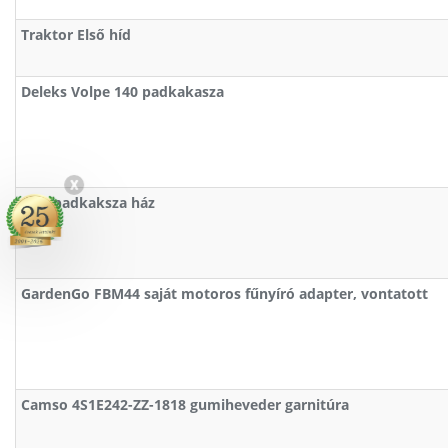
Traktor Első híd
Deleks Volpe 140 padkakasza
X
AGL padkaksza ház
GardenGo FBM44 saját motoros fűnyíró adapter, vontatott
Camso 4S1E242-ZZ-1818 gumiheveder garnitúra