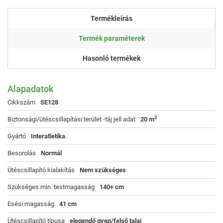
Termékleírás
Termék paraméterek
Hasonló termékek
Alapadatok
Cikkszám
SE128
2
Biztonsági/ütéscsillapítási terület -táj jell adat
20 m
Gyártó
Interatletika
Besorolás
Normál
Ütéscsillapító kialakítás
Nem szükséges
Szükséges min. testmagasság
140+ cm
Esési magasság
41 cm
Ütéscsillapító típusa
elegendő gyep/felső talaj