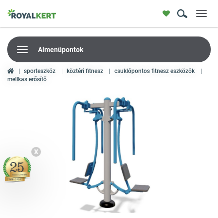
Toggl
navig
Almenüpontok
sporteszköz
köztéri fitnesz
csuklópontos fitnesz eszközök
mellkas erősítő
X