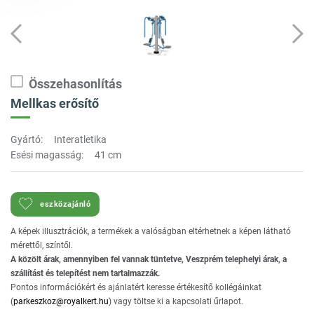
Összehasonlítás
Mellkas erősítő
Gyártó:
Interatletika
Esési magasság:
41 cm
eszközajánló
A képek illusztrációk, a termékek a valóságban eltérhetnek a képen látható
mérettől, színtől.
A közölt árak, amennyiben fel vannak tüntetve, Veszprém telephelyi árak, a
szállítást és telepítést nem tartalmazzák.
Pontos információkért és ajánlatért keresse értékesítő kollégáinkat
(
parkeszkoz@royalkert.hu
) vagy töltse ki a kapcsolati űrlapot.