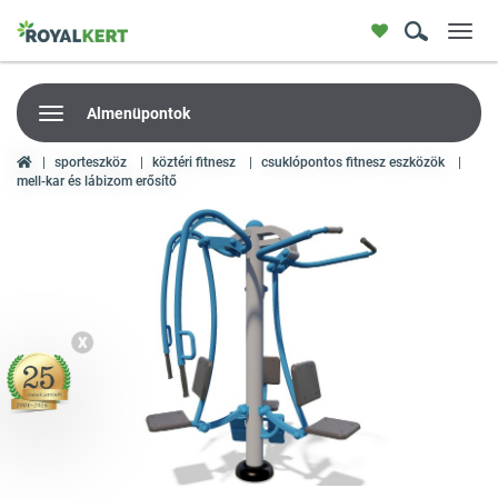
Toggl
navig
Almenüpontok
sporteszköz
köztéri fitnesz
csuklópontos fitnesz eszközök
mell-kar és lábizom erősítő
X