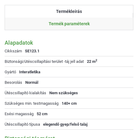
Termékleírás
Termék paraméterek
Alapadatok
Cikkszám
SE123.1
2
Biztonsági/ütéscsillapítási terület -táj jell adat
22 m
Gyártó
Interatletika
Besorolás
Normál
Ütéscsillapító kialakítás
Nem szükséges
Szükséges min. testmagasság
140+ cm
Esési magasság
52 cm
Ütéscsillapító típusa
elegendő gyep/felső talaj