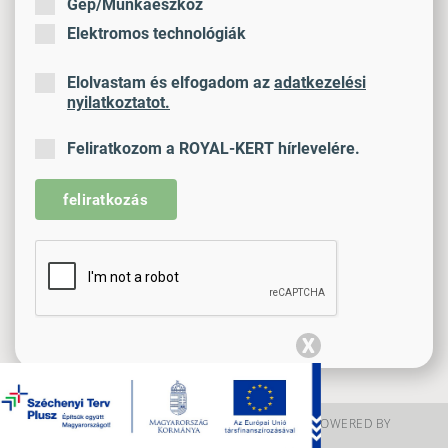
Gép/Munkaeszköz
Elektromos technológiák
Elolvastam és elfogadom az
adatkezelési
nyilatkoztatot.
Feliratkozom a ROYAL-KERT hírlevelére.
feliratkozás
X
Copyright © 2020 - 2026 Royalkert |
DESIGNED & POWERED BY
POSITIVE ADAMSKY