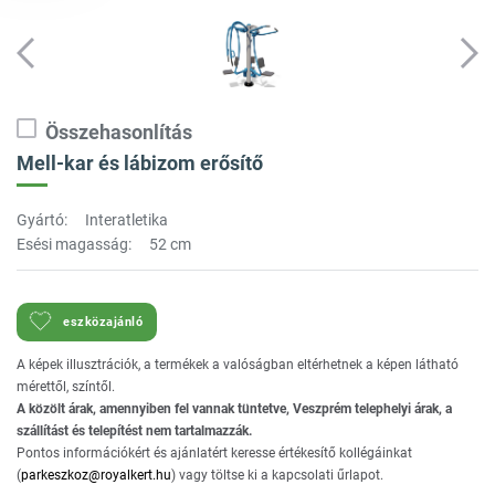
Összehasonlítás
Mell-kar és lábizom erősítő
Gyártó:
Interatletika
Esési magasság:
52 cm
eszközajánló
A képek illusztrációk, a termékek a valóságban eltérhetnek a képen látható
mérettől, színtől.
A közölt árak, amennyiben fel vannak tüntetve, Veszprém telephelyi árak, a
szállítást és telepítést nem tartalmazzák.
Pontos információkért és ajánlatért keresse értékesítő kollégáinkat
(
parkeszkoz@royalkert.hu
) vagy töltse ki a kapcsolati űrlapot.