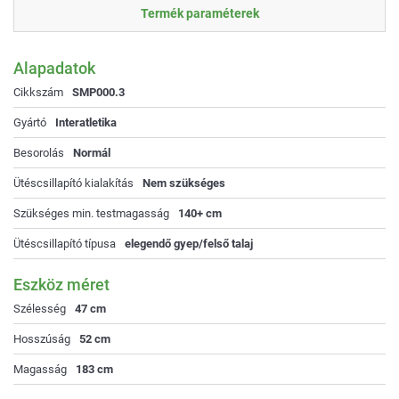
Termék paraméterek
Alapadatok
Cikkszám
SMP000.3
Gyártó
Interatletika
Besorolás
Normál
Ütéscsillapító kialakítás
Nem szükséges
Szükséges min. testmagasság
140+ cm
Ütéscsillapító típusa
elegendő gyep/felső talaj
Eszköz méret
Szélesség
47 cm
Hosszúság
52 cm
Magasság
183 cm