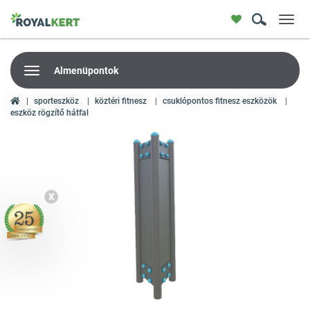
Toggl
navig
Almenüpontok
sporteszköz
köztéri fitnesz
csuklópontos fitnesz eszközök
eszköz rögzítő hátfal
X