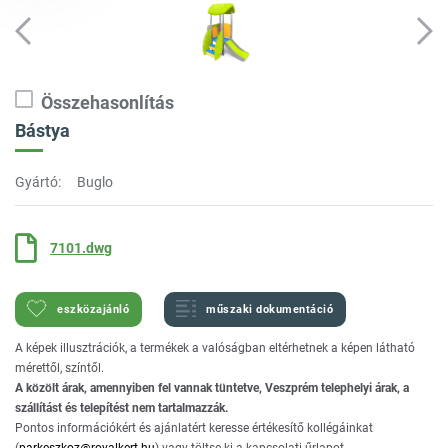
Összehasonlítás
Bástya
Gyártó:
Buglo
7101.dwg
eszközajánló
műszaki dokumentáció
A képek illusztrációk, a termékek a valóságban eltérhetnek a képen látható
mérettől, színtől.
A közölt árak, amennyiben fel vannak tüntetve, Veszprém telephelyi árak, a
szállítást és telepítést nem tartalmazzák.
Pontos információkért és ajánlatért keresse értékesítő kollégáinkat
(
parkeszkoz@royalkert.hu
) vagy töltse ki a kapcsolati űrlapot.