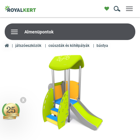
Toggl
navig
Almenüpontok
játszóeszközök
csúszdák és kötélpályák
bástya
X