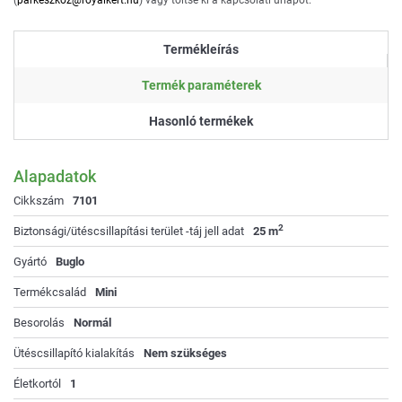
Termékleírás
Termék paraméterek
Hasonló termékek
Alapadatok
Cikkszám
7101
2
Biztonsági/ütéscsillapítási terület -táj jell adat
25 m
Gyártó
Buglo
Termékcsalád
Mini
Besorolás
Normál
Ütéscsillapító kialakítás
Nem szükséges
Életkortól
1