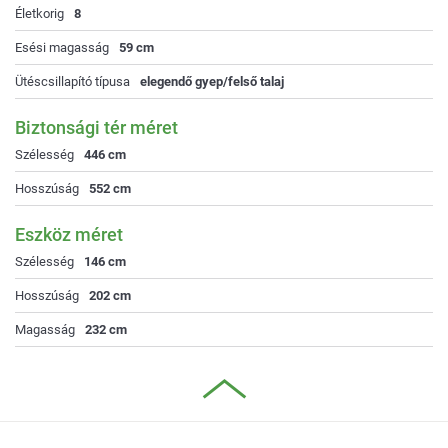
Életkorig
8
Esési magasság
59 cm
Ütéscsillapító típusa
elegendő gyep/felső talaj
Biztonsági tér méret
Szélesség
446 cm
Hosszúság
552 cm
Eszköz méret
Szélesség
146 cm
Hosszúság
202 cm
Magasság
232 cm