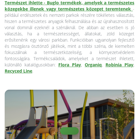
Természet ihlette - Buglo termékek, amelyek a természetes
közegekbe illenek vagy természetes közeget teremtenek
-
például erdészetek és nemzeti parkok részére tökéletes választás,
hiszen a természetes anyagok felhasználása és az újrahasznosított
vonal dominál ezeknél a szériáknál. De abban az esetben is jó
választás, ha a természetességet, állatokat, zöld közeget
erősítenénk egy városi parkban. Funkcióiban ugyanolyan fejlesztő
és mozgásra ösztönző játékok, mint a többi széria, de kiemelten
fokuszálnak a természetközeliség, a környezetvédelem
fontosságára. Termékcsaládok, amelyeket a természet ihletett,
különálló katalógusokban:
Flora Play
,
Organiq
,
Robinia Play
,
Recyced Line
.