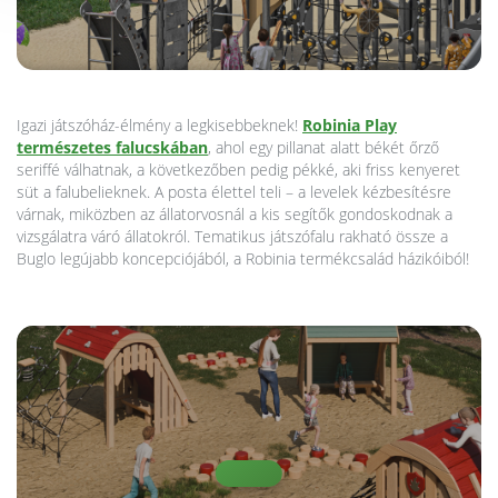
Igazi játszóház-élmény a legkisebbeknek!
Robinia Play
természetes falucskában
, ahol egy pillanat alatt békét őrző
seriffé válhatnak, a következőben pedig pékké, aki friss kenyeret
süt a falubelieknek. A posta élettel teli – a levelek kézbesítésre
várnak, miközben az állatorvosnál a kis segítők gondoskodnak a
vizsgálatra váró állatokról. Tematikus játszófalu rakható össze a
Buglo legújabb koncepciójából, a Robinia termékcsalád házikóiból!