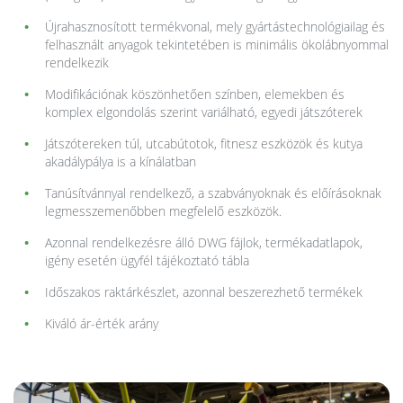
Újrahasznosított termékvonal, mely gyártástechnológiailag és
felhasznált anyagok tekintetében is minimális ökolábnyommal
rendelkezik
Modifikációnak köszönhetően színben, elemekben és
komplex elgondolás szerint variálható, egyedi játszóterek
Játszótereken túl, utcabútotok, fitnesz eszközök és kutya
akadálypálya is a kínálatban
Tanúsítvánnyal rendelkező, a szabványoknak és előírásoknak
legmesszemenőbben megfelelő eszközök.
Azonnal rendelkezésre álló DWG fájlok, termékadatlapok,
igény esetén ügyfél tájékoztató tábla
Időszakos raktárkészlet, azonnal beszerezhető termékek
Kiváló ár-érték arány