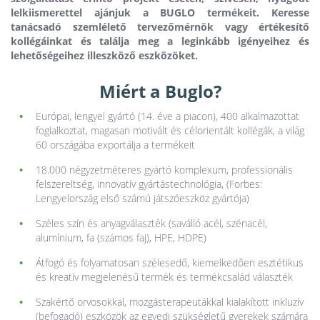
lelkiismerettel ajánjuk a BUGLO termékeit. Keresse
tanácsadó szemlélető tervezőmérnök vagy értékesítő
kollégáinkat és találja meg a leginkább igényeihez és
lehetőségeihez illeszköző eszközöket.
Miért a Buglo?
Európai, lengyel gyártó (14. éve a piacon), 400 alkalmazottat
foglalkoztat, magasan motivált és célorientált kollégák, a világ
60 országába exportálja a termékeit
18.000 négyzetméteres gyártó komplexum, professionális
felszereltség, innovatív gyártástechnológia, (Forbes:
Lengyelország első számú játszóeszköz gyártója)
Széles szín és anyagválaszték (saválló acél, szénacél,
alumínium, fa (számos faj), HPE, HDPE)
Átfogó és folyamatosan szélesedő, kiemelkedően esztétikus
és kreatív megjelenésű termék és termékcsalád választék
Szakértő orvosokkal, mozgásterapeutákkal kialakított inkluzív
(befogadó) eszközök az egyedi szükségletű gyerekek számára