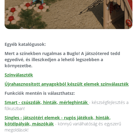
Egyéb katalógusok:
Mert a színekben rugalmas a Buglo! A játszótered tedd
egyedivé, és illeszkedjen a lehető legszebben a
környezetbe.
Színválaszték
Újrahasznosított anyagokból készült elemek színválaszték
Funkciók mentén is választhatsz:
Smart - csúszdák, hinták, mérleghinták
- készségfejlesztés a
fókuszban!
Singles - játszótéri elemek - rugós játékok, hinták,
kötélpályák, mászókák
- könnyű variálhatóság és egyszerű
megoldások!