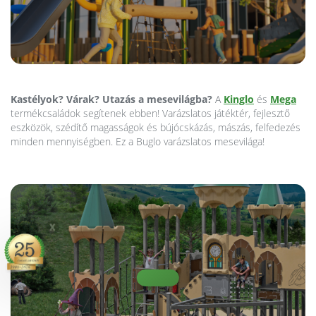
Kastélyok? Várak? Utazás a mesevilágba?
A
Kinglo
és
Mega
termékcsaládok segítenek ebben! Varázslatos játéktér, fejlesztő
eszközök, szédítő magasságok és bújócskázás, mászás, felfedezés
minden mennyiségben. Ez a Buglo varázslatos mesevilága!
X