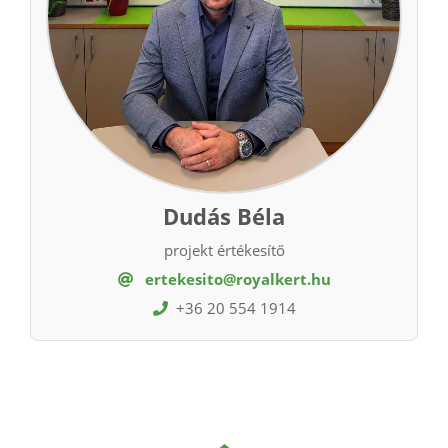
Dudás Béla
projekt értékesítő
ertekesito@royalkert.hu
+36 20 554 1914