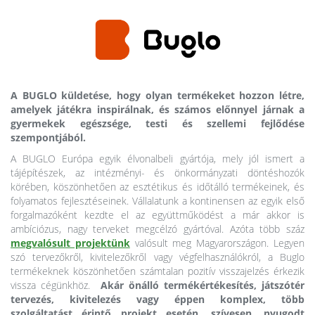
A BUGLO küldetése, hogy olyan termékeket hozzon létre,
amelyek játékra inspirálnak, és számos előnnyel járnak a
gyermekek egészsége, testi és szellemi fejlődése
szempontjából.
A BUGLO Európa egyik élvonalbeli gyártója, mely jól ismert a
tájépítészek, az intézményi- és önkormányzati döntéshozók
körében, köszönhetően az esztétikus és időtálló termékeinek, és
folyamatos fejlesztéseinek. Vállalatunk a kontinensen az egyik első
forgalmazóként kezdte el az együttműködést a már akkor is
ambíciózus, nagy terveket megcélzó gyártóval. Azóta több száz
megvalósult projektünk
valósult meg Magyarországon. Legyen
szó tervezőkről, kivitelezőkről vagy végfelhasználókról, a Buglo
termékeknek köszönhetően számtalan pozitív visszajelzés érkezik
vissza cégünkhöz.
Akár önálló termékértékesítés, játszótér
tervezés, kivitelezés vagy éppen komplex, több
szolgáltatást érintő projekt esetén, szívesen, nyugodt