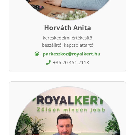
Horváth Anita
kereskedelmi értékesítő
beszállítói kapcsolattartó
parkeszkoz@royalkert.hu
+36 20 451 2118